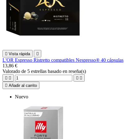

Vista rápida

L'OR Espresso Ristretto compatibles Nespresso® 40 cápsulas
13,86 €
Valorado
de 5 estrellas basado en
reseña(s)





Añadir al carrito
Nuevo