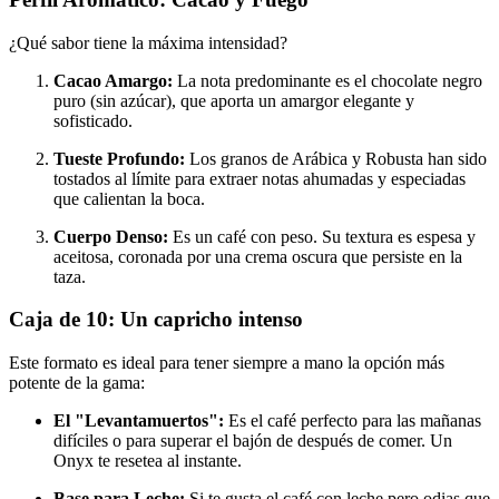
¿Qué sabor tiene la máxima intensidad?
Cacao Amargo:
La nota predominante es el chocolate negro
puro (sin azúcar), que aporta un amargor elegante y
sofisticado.
Tueste Profundo:
Los granos de Arábica y Robusta han sido
tostados al límite para extraer notas ahumadas y especiadas
que calientan la boca.
Cuerpo Denso:
Es un café con peso. Su textura es espesa y
aceitosa, coronada por una crema oscura que persiste en la
taza.
Caja de 10: Un capricho intenso
Este formato es ideal para tener siempre a mano la opción más
potente de la gama:
El "Levantamuertos":
Es el café perfecto para las mañanas
difíciles o para superar el bajón de después de comer. Un
Onyx te resetea al instante.
Base para Leche:
Si te gusta el café con leche pero odias que