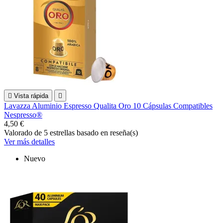

Vista rápida

Lavazza Aluminio Espresso Qualita Oro 10 Cápsulas Compatibles
Nespresso®
4,50 €
Valorado
de 5 estrellas basado en
reseña(s)
Ver más detalles
Nuevo