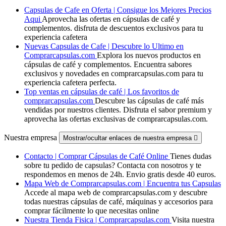
Capsulas de Cafe en Oferta | Consigue los Mejores Precios
Aqui
Aprovecha las ofertas en cápsulas de café y
complementos. disfruta de descuentos exclusivos para tu
experiencia cafetera
Nuevas Capsulas de Cafe | Descubre lo Ultimo en
Comprarcapsulas.com
Explora los nuevos productos en
cápsulas de café y complementos. Encuentra sabores
exclusivos y novedades en comprarcapsulas.com para tu
experiencia cafetera perfecta.
Top ventas en cápsulas de café | Los favoritos de
comprarcapsulas.com
Descubre las cápsulas de café más
vendidas por nuestros clientes. Disfruta el sabor premium y
aprovecha las ofertas exclusivas de comprarcapsulas.com.
Nuestra empresa
Mostrar/ocultar enlaces de nuestra empresa

Contacto | Comprar Cápsulas de Café Online
Tienes dudas
sobre tu pedido de capsulas? Contacta con nosotros y te
respondemos en menos de 24h. Envio gratis desde 40 euros.
Mapa Web de Comprarcapsulas.com | Encuentra tus Capsulas
Accede al mapa web de comprarcapsulas.com y descubre
todas nuestras cápsulas de café, máquinas y accesorios para
comprar fácilmente lo que necesitas online
Nuestra Tienda Fisica | Comprarcapsulas.com
Visita nuestra