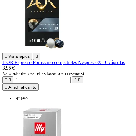

Vista rápida

L'OR Espresso Fortissimo compatibles Nespresso® 10 cápsulas
3,95 €
Valorado
de 5 estrellas basado en
reseña(s)





Añadir al carrito
Nuevo