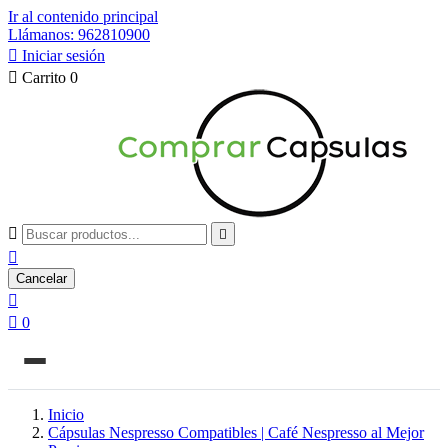
Ir al contenido principal
Llámanos: 962810900

Iniciar sesión

Carrito
0



Cancelar


0
Inicio
Cápsulas Nespresso Compatibles | Café Nespresso al Mejor