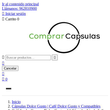
Ir al contenido principal
Llámanos: 962810900

Iniciar sesión

Carrito
0



Cancelar


0
Inicio
Cápsulas Dolce Gusto | Café Dolce Gusto y Compatibles