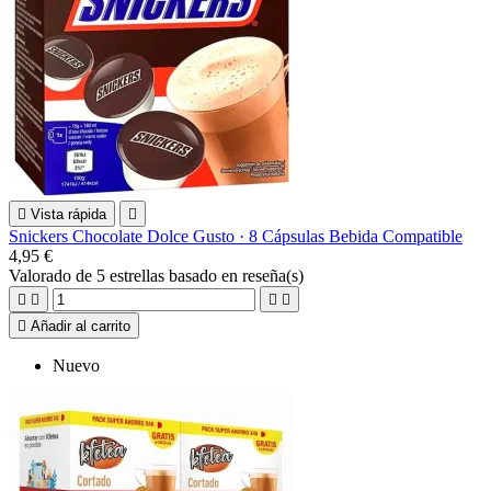

Vista rápida

Snickers Chocolate Dolce Gusto · 8 Cápsulas Bebida Compatible
4,95 €
Valorado
de 5 estrellas basado en
reseña(s)





Añadir al carrito
Nuevo