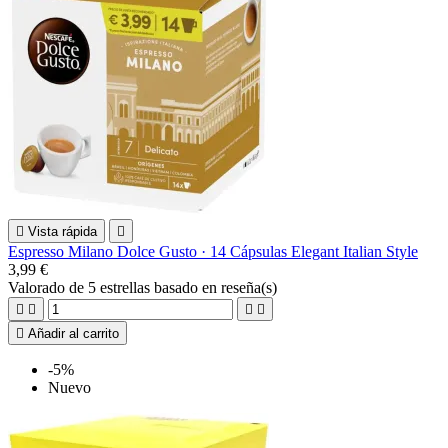

Vista rápida

Espresso Milano Dolce Gusto · 14 Cápsulas Elegant Italian Style
3,99 €
Valorado
de 5 estrellas basado en
reseña(s)





Añadir al carrito
-5%
Nuevo