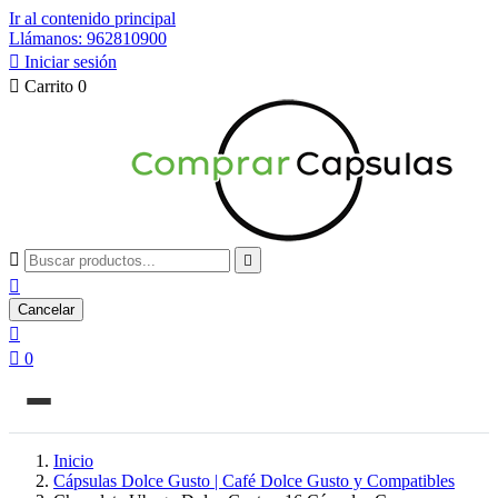
Ir al contenido principal
Llámanos: 962810900

Iniciar sesión

Carrito
0



Cancelar


0
Inicio
Cápsulas Dolce Gusto | Café Dolce Gusto y Compatibles