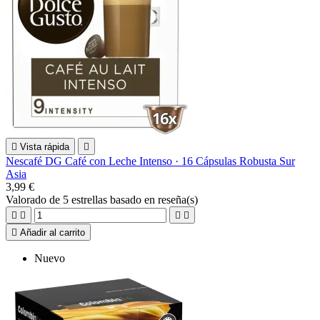

Vista rápida

Nescafé DG Café con Leche Intenso · 16 Cápsulas Robusta Sur
Asia
3,99 €
Valorado
de 5 estrellas basado en
reseña(s)





Añadir al carrito
Nuevo