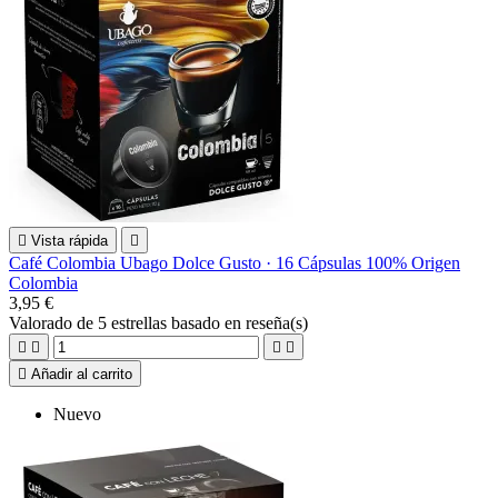

Vista rápida

Café Colombia Ubago Dolce Gusto · 16 Cápsulas 100% Origen
Colombia
3,95 €
Valorado
de 5 estrellas basado en
reseña(s)





Añadir al carrito
Nuevo