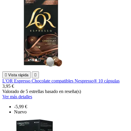

Vista rápida

L'OR Espresso Chocolate compatibles Nespresso® 10 cápsulas
3,95 €
Valorado
de 5 estrellas basado en
reseña(s)
Ver más detalles
-5,99 €
Nuevo