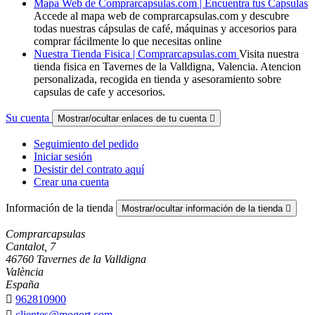
Mapa Web de Comprarcapsulas.com | Encuentra tus Capsulas
Accede al mapa web de comprarcapsulas.com y descubre
todas nuestras cápsulas de café, máquinas y accesorios para
comprar fácilmente lo que necesitas online
Nuestra Tienda Fisica | Comprarcapsulas.com
Visita nuestra
tienda fisica en Tavernes de la Valldigna, Valencia. Atencion
personalizada, recogida en tienda y asesoramiento sobre
capsulas de cafe y accesorios.
Su cuenta
Mostrar/ocultar enlaces de tu cuenta

Seguimiento del pedido
Iniciar sesión
Desistir del contrato aquí
Crear una cuenta
Información de la tienda
Mostrar/ocultar información de la tienda

Comprarcapsulas
Cantalot, 7
46760 Tavernes de la Valldigna
València
España

962810900

clientes@mogort.com