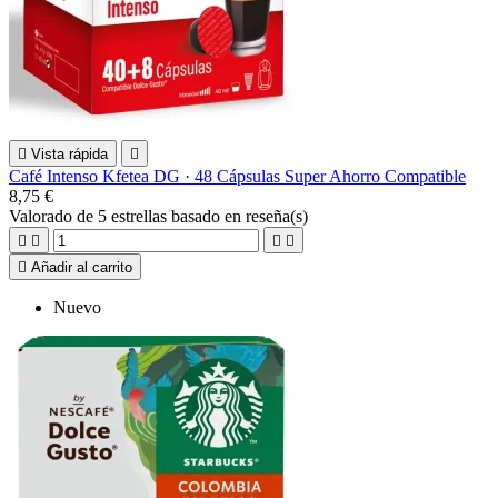

Vista rápida

Café Intenso Kfetea DG · 48 Cápsulas Super Ahorro Compatible
8,75 €
Valorado
de 5 estrellas basado en
reseña(s)





Añadir al carrito
Nuevo