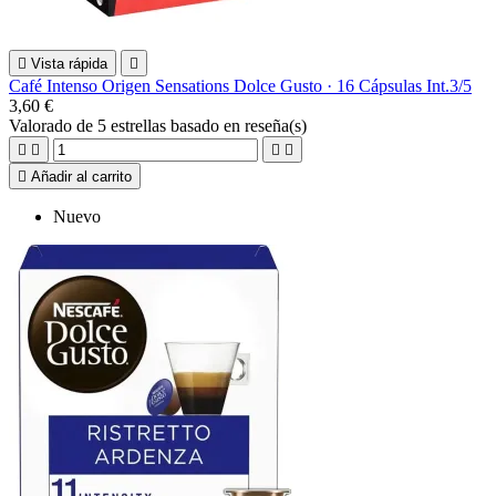

Vista rápida

Café Intenso Origen Sensations Dolce Gusto · 16 Cápsulas Int.3/5
3,60 €
Valorado
de 5 estrellas basado en
reseña(s)





Añadir al carrito
Nuevo