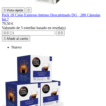

Vista rápida

Pack 18 Cajas Espresso Intenso Descafeinado DG · 288 Cápsulas
Int.7
79,50 €
Valorado
de 5 estrellas basado en
reseña(s)





Añadir al carrito
Nuevo