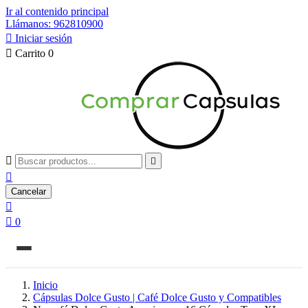
Ir al contenido principal
Llámanos: 962810900

Iniciar sesión

Carrito
0



Cancelar


0
Inicio
Cápsulas Dolce Gusto | Café Dolce Gusto y Compatibles