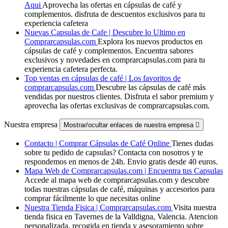
Aqui
Aprovecha las ofertas en cápsulas de café y
complementos. disfruta de descuentos exclusivos para tu
experiencia cafetera
Nuevas Capsulas de Cafe | Descubre lo Ultimo en
Comprarcapsulas.com
Explora los nuevos productos en
cápsulas de café y complementos. Encuentra sabores
exclusivos y novedades en comprarcapsulas.com para tu
experiencia cafetera perfecta.
Top ventas en cápsulas de café | Los favoritos de
comprarcapsulas.com
Descubre las cápsulas de café más
vendidas por nuestros clientes. Disfruta el sabor premium y
aprovecha las ofertas exclusivas de comprarcapsulas.com.
Nuestra empresa
Mostrar/ocultar enlaces de nuestra empresa

Contacto | Comprar Cápsulas de Café Online
Tienes dudas
sobre tu pedido de capsulas? Contacta con nosotros y te
respondemos en menos de 24h. Envio gratis desde 40 euros.
Mapa Web de Comprarcapsulas.com | Encuentra tus Capsulas
Accede al mapa web de comprarcapsulas.com y descubre
todas nuestras cápsulas de café, máquinas y accesorios para
comprar fácilmente lo que necesitas online
Nuestra Tienda Fisica | Comprarcapsulas.com
Visita nuestra
tienda fisica en Tavernes de la Valldigna, Valencia. Atencion
personalizada, recogida en tienda y asesoramiento sobre