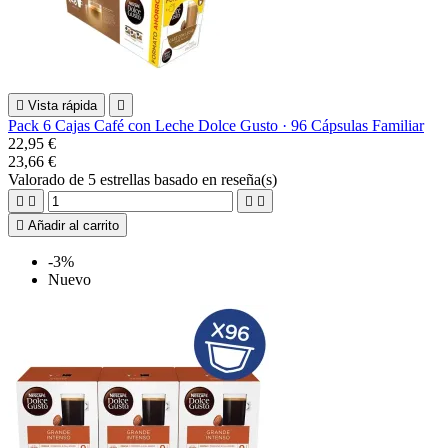

Vista rápida

Pack 6 Cajas Café con Leche Dolce Gusto · 96 Cápsulas Familiar
22,95 €
23,66 €
Valorado
de 5 estrellas basado en
reseña(s)





Añadir al carrito
-3%
Nuevo