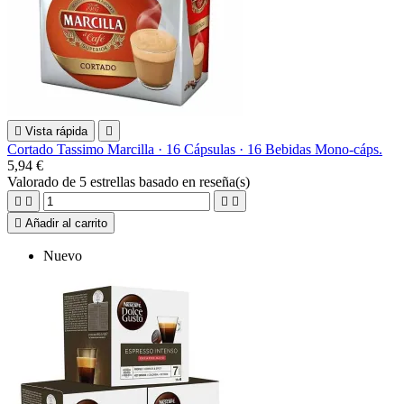

Vista rápida

Cortado Tassimo Marcilla · 16 Cápsulas · 16 Bebidas Mono-cáps.
5,94 €
Valorado
de 5 estrellas basado en
reseña(s)





Añadir al carrito
Nuevo