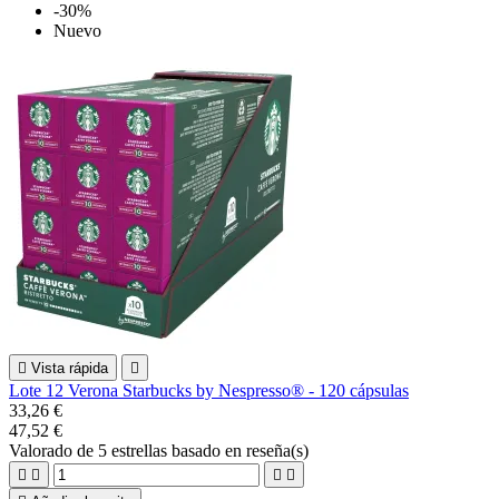
-30%
Nuevo

Vista rápida

Lote 12 Verona Starbucks by Nespresso® - 120 cápsulas
33,26 €
47,52 €
Valorado
de 5 estrellas basado en
reseña(s)



