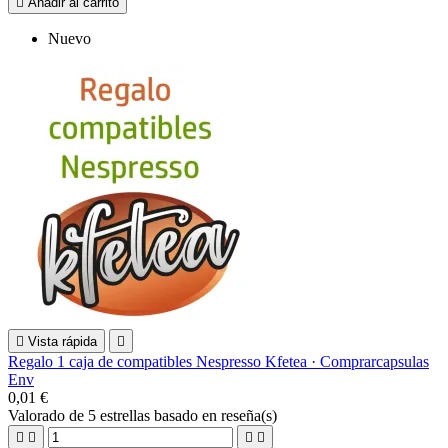

Añadir al carrito
Nuevo

Vista rápida

Regalo 1 caja de compatibles Nespresso Kfetea · Comprarcapsulas
Env
0,01 €
Valorado
de 5 estrellas basado en
reseña(s)



