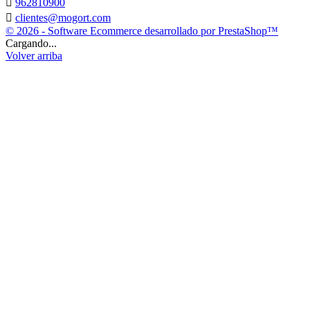

962810900

clientes@mogort.com
© 2026 - Software Ecommerce desarrollado por PrestaShop™
Cargando...
Volver arriba