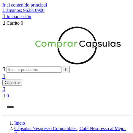
Ir al contenido principal
Llámanos: 962810900

Iniciar sesión

Carrito
0



Cancelar


0
Inicio
Cápsulas Nespresso Compatibles | Café Nespresso al Mejor